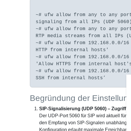
~# ufw allow from any to any por
signaling from all IPs (UDP 5060
~# ufw allow from any to any por
RTP media streams from all IPs (
~# ufw allow from 192.168.0.0/16
HTTP from internal hosts'
~# ufw allow from 192.168.0.0/16
'Allow HTTPS from internal host'
~# ufw allow from 192.168.0.0/16
SSH from internal hosts’
Begründung der Einstellun
SIP-Signalisierung (UDP 5060) – Zugriff v
Der UDP-Port 5060 für SIP wird aktuell für
a
den Empfang von SIP-Signalen unabhängig v
Konfiguration erlaubt maximale Erreichbarke