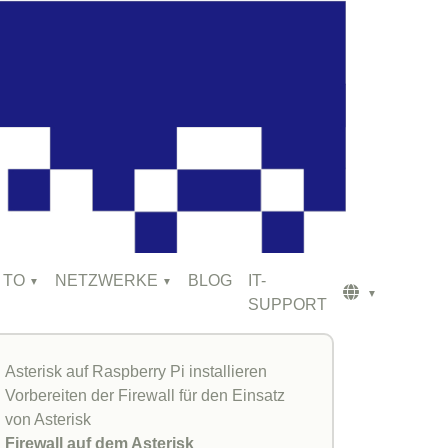
 TO
NETZWERKE
BLOG
IT-
SUPPORT
Asterisk auf Raspberry Pi installieren
Vorbereiten der Firewall für den Einsatz
von Asterisk
Firewall auf dem Asterisk