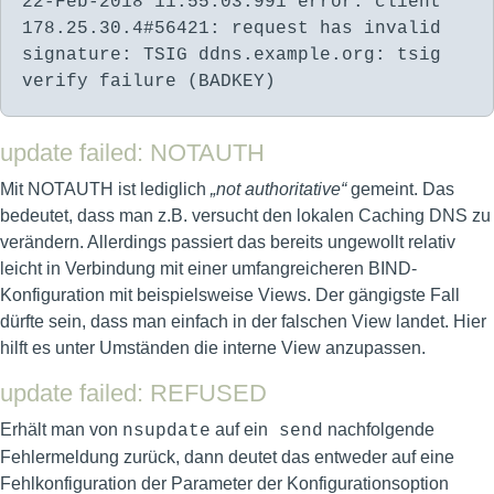
22-Feb-2018 11:55:03.991 error: client
178.25.30.4#56421: request has invalid
signature: TSIG ddns.example.org: tsig
verify failure (BADKEY)
update failed: NOTAUTH
Mit NOTAUTH ist lediglich
„not authoritative“
gemeint. Das
bedeutet, dass man z.B. versucht den lokalen Caching DNS zu
verändern. Allerdings passiert das bereits ungewollt relativ
leicht in Verbindung mit einer umfangreicheren BIND-
Konfiguration mit beispielsweise Views. Der gängigste Fall
dürfte sein, dass man einfach in der falschen View landet. Hier
hilft es unter Umständen die interne View anzupassen.
update failed: REFUSED
Erhält man von
auf ein
nachfolgende
nsupdate
send
Fehlermeldung zurück, dann deutet das entweder auf eine
Fehlkonfiguration der Parameter der Konfigurationsoption