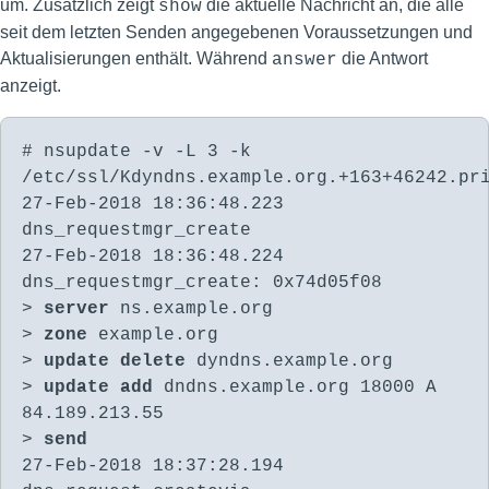
um. Zusätzlich zeigt
die aktuelle Nachricht an, die alle
show
seit dem letzten Senden angegebenen Voraussetzungen und
Aktualisierungen enthält. Während
die Antwort
answer
anzeigt.
# nsupdate -v -L 3 -k
/etc/ssl/Kdyndns.example.org.+163+46242.pr
27-Feb-2018 18:36:48.223
dns_requestmgr_create
27-Feb-2018 18:36:48.224
dns_requestmgr_create: 0x74d05f08
>
server
ns.example.org
>
zone
example.org
>
update delete
dyndns.example.org
>
update add
dndns.example.org 18000 A
84.189.213.55
>
send
27-Feb-2018 18:37:28.194